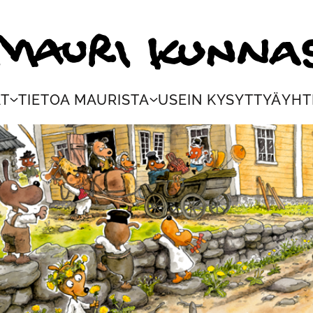
ri Kunnas
AT
TIETOA MAURISTA
USEIN KYSYTTYÄ
YHT