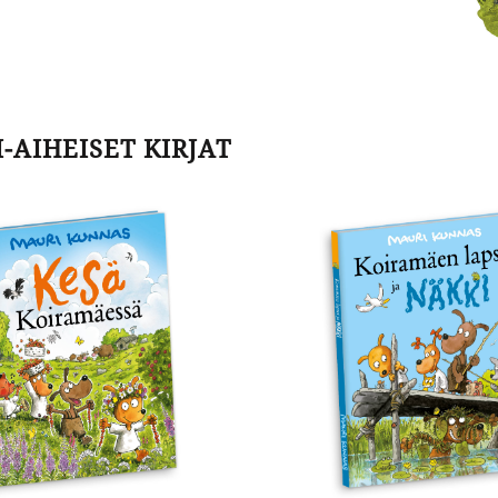
AIHEISET KIRJAT
ä
Koiramäen
ramäessä
lapset
ja
näkki