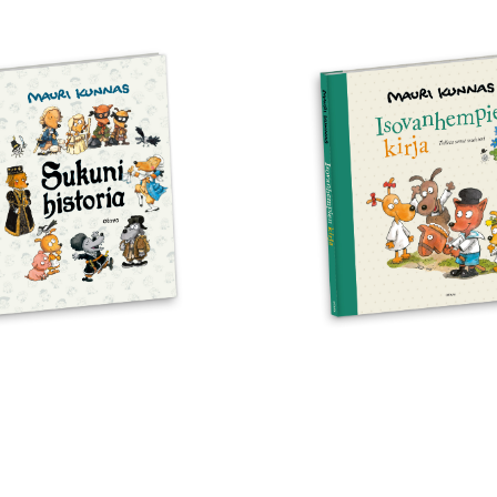
uni
Isovanhempie
oria
kirja