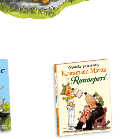
Koiramäen
Martta
ja
Ruuneperi