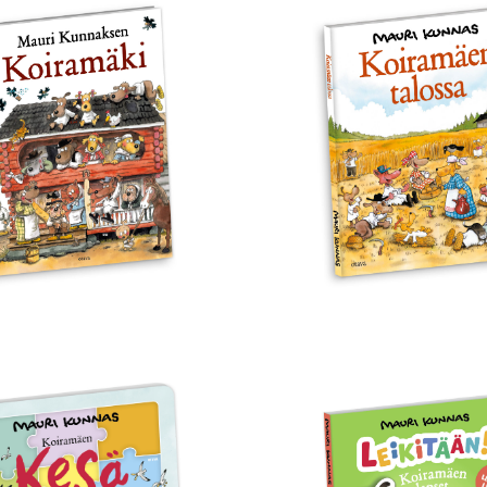
i
Koiramäen
naksen
talossa
amäki
ramäen
Leikitään!
Koiramäen
lapset