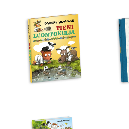
Pieni
Suk
luontokirja
hist
Kesä
Koiramäessä