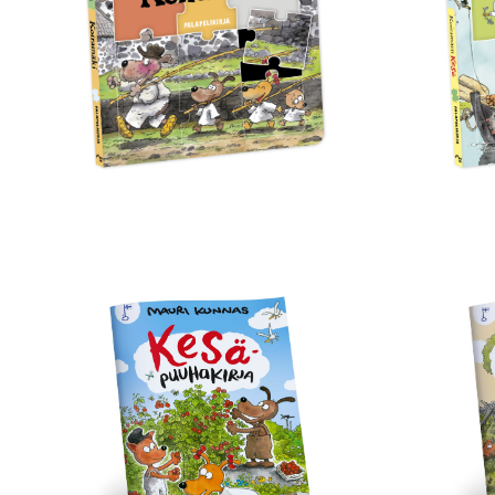
Pala
Kesäpuuhakirja
Luon