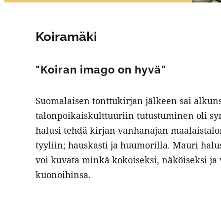
Koiramäki
"Koiran imago on hyvä"
Suomalaisen tonttukirjan jälkeen sai alkun
talonpoikaiskulttuuriin tutustuminen oli sy
halusi tehdä kirjan vanhanajan maalaistalon
tyyliin; hauskasti ja huumorilla. Mauri hal
voi kuvata minkä kokoiseksi, näköiseksi ja 
kuonoihinsa.