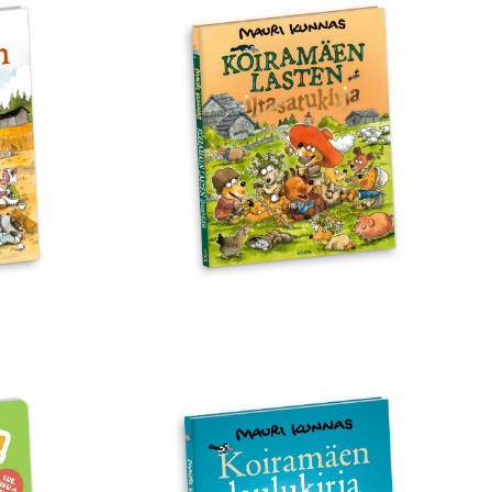
Koiramäen
lasten
iltasatukirja
Koiramäen
laulukirja