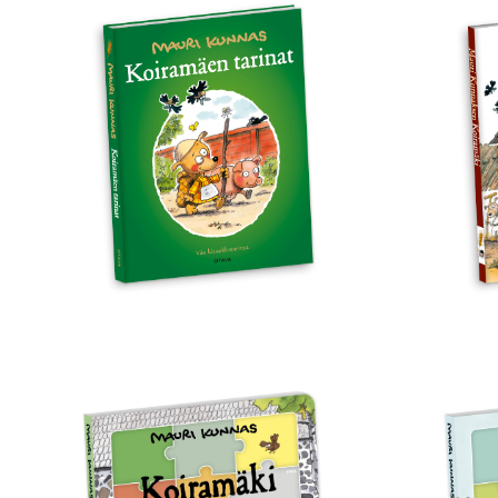
Koiramäen
Maur
tarinat
Kun
Koir
Koiramäki
Koi
palapelikirja
kesä
–