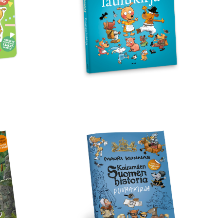
Koiramäen
Suomen
historia
puuhakirja