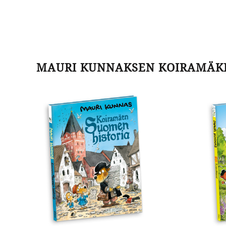
MAURI KUNNAKSEN KOIRAMÄKI-
Koiramäen
Kes
Suomen
Koi
historia