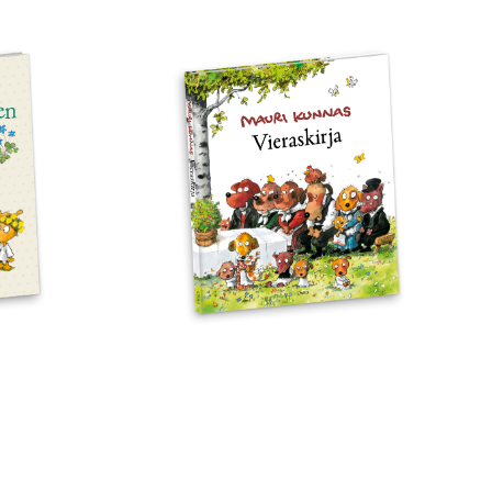
n
Koiramäen
vieraskirja