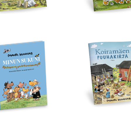
un
Koiramäen
ni
puuhakirja