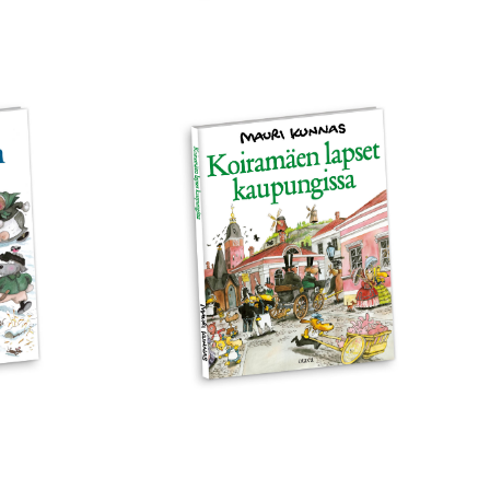
Koiramäen
lapset
kaupungissa