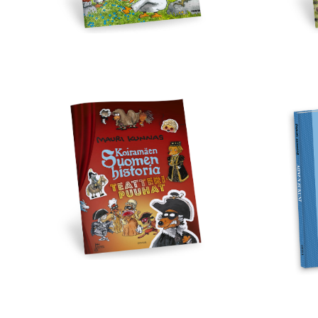
Koiramäen
Min
Suomen
suku
historia
puuhakirja
–
Teatteripuuhat