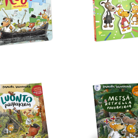
pelikirja
topuuhakirja
Metsäretkellä
puuhakirja