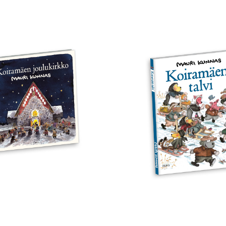
ramäen
Koiramäen
ukirkko
talvi