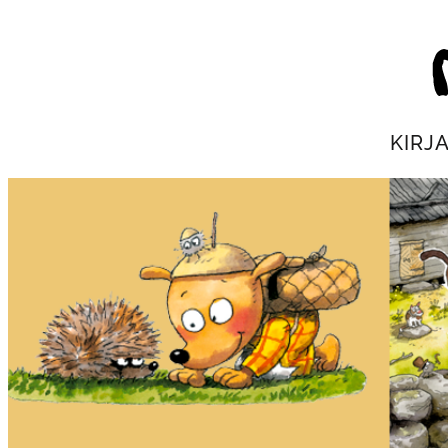
Siirry
suoraan
Mau
sisältöön
KIRJ