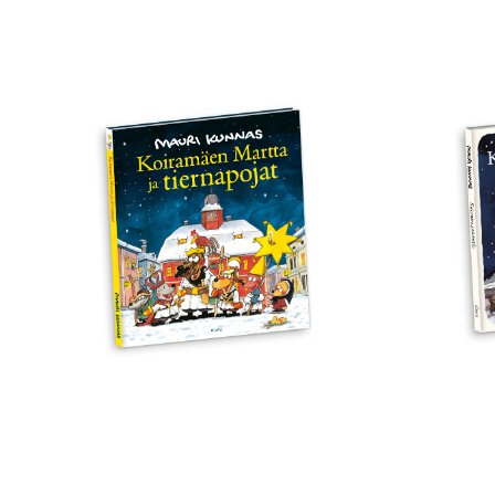
Koiramäen
Koi
Martta
joul
ja
tiernapojat