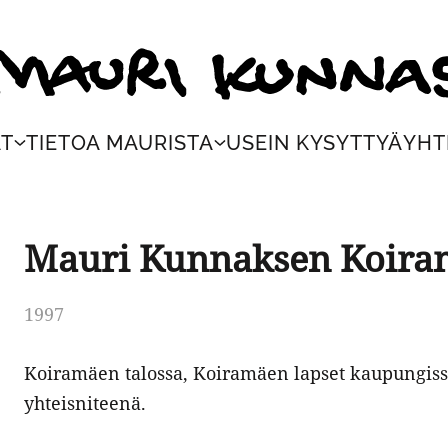
ri Kunnas
AT
TIETOA MAURISTA
USEIN KYSYTTYÄ
YHT
Mauri Kunnaksen Koira
1997
Koiramäen talossa, Koiramäen lapset kaupungis
yhteisniteenä.