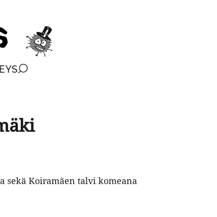
EYS
mäki
sa sekä Koiramäen talvi komeana