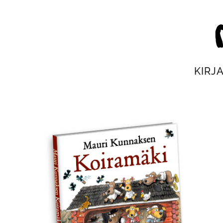
Siirry
suoraan
Mau
sisältöön
KIRJ