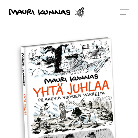
Siirry
Mauri Kunnas
suoraan
sisältöön