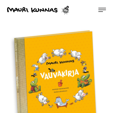
Siirry
Mauri Kunnas
suoraan
sisältöön