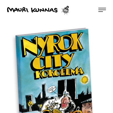
Siirry
Mauri Kunnas
suoraan
sisältöön