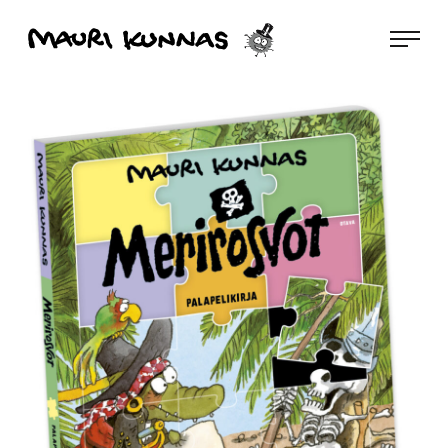
Siirry
Mauri Kunnas
suoraan
sisältöön