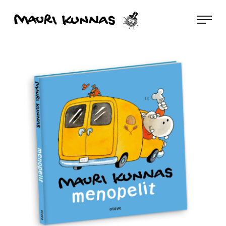
Siirry
Mauri Kunnas
suoraan
sisältöön