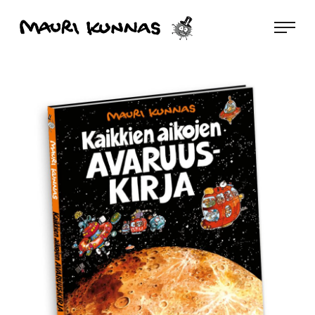
Siirry
Mauri Kunnas
suoraan
sisältöön