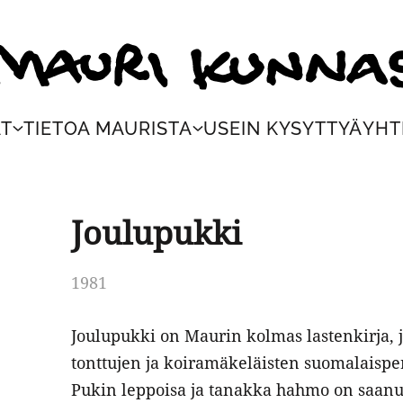
ri Kunnas
AT
TIETOA MAURISTA
USEIN KYSYTTYÄ
YHT
Joulupukki
1981
Joulupukki on Maurin kolmas lastenkirja, 
tonttujen ja koiramäkeläisten suomalaisper
Pukin leppoisa ja tanakka hahmo on saanu