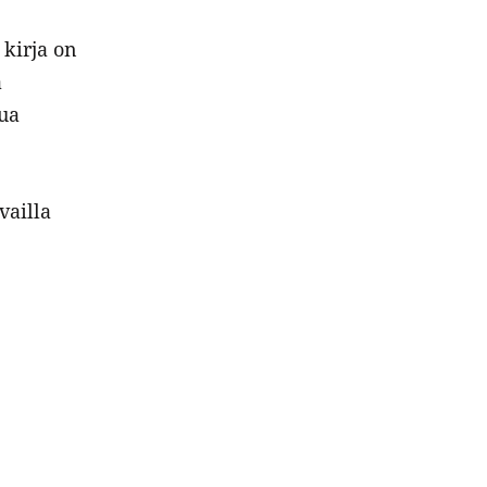
 kirja on
a
lua
vailla