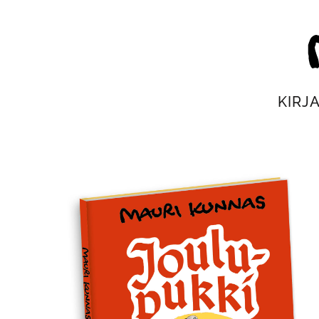
Siirry
suoraan
Mau
sisältöön
KIRJ