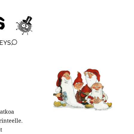
EYS
jatkoa
inteelle.
t