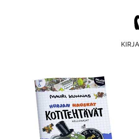
Siirry
suoraan
Mau
sisältöön
KIRJ