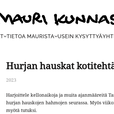
ri Kunnas
AT
TIETOA MAURISTA
USEIN KYSYTTYÄ
YHT
Hurjan hauskat kotitehtä
2023
Harjoittele kellonaikoja ja muita ajanmääreitä
hurjan hauskojen hahmojen seurassa. Myös viikon
myötä tutuksi.