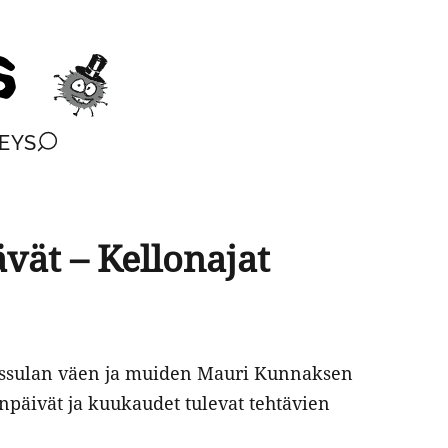
EYS
vät – Kellonajat
 Tassulan väen ja muiden Mauri Kunnaksen
päivät ja kuukaudet tulevat tehtävien